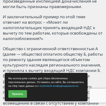
произведенные инспекцией доначисления не
могли быть признаны правомерными.
И заключительный пример по этой теме
отвечает на вопрос – «Может ли
налогоплательщик принять входящий НДС к
вычету по тем работам, которые освобождены от
налогообложения?».
Общество с ограниченной ответственностью А
(далее — общество) оплатило обществу Б, работы
по ремонту здания являющегося объектом
культурного наследия регионального значения,
и приняла к вычету входящий НДС компании Б.
В последствии налоговые органы вынесли
Мы используем cookies для сбора обезличенных
решения о привлечении компании А к
персональных данных. Оставаясь на сайте, Вы соглашаетесь
ответственности за совершение налогового
на сбор таких данных и с
политикой конфиденциальности
.
правонарушения и отказе в возмещении сумм
Принять
налога на добавленную стоимость, заявленных к
возмещению в связи с отсутствием у компании