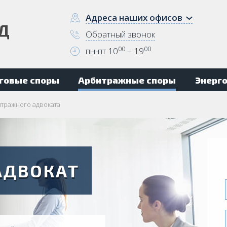
Адреса наших офисов
Обратный звонок
00
00
пн-пт 10
– 19
говые споры
Арбитражные споры
Энерг
итражного адвоката
АДВОКАТ