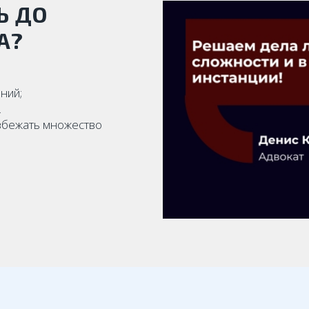
Ь ДО
А?
ний;
.
збежать множество