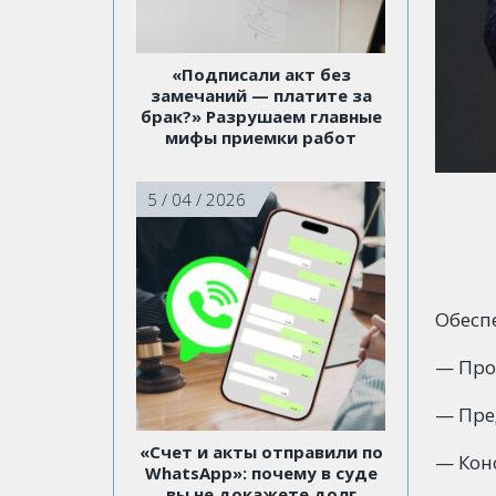
«Подписали акт без
замечаний — платите за
брак?» Разрушаем главные
мифы приемки работ
5 / 04 / 2026
Обесп
— Про
— Пре
«Счет и акты отправили по
— Кон
WhatsApp»: почему в суде
вы не докажете долг