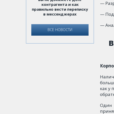
— Раз
контрагента и как
правильно вести переписку
— Под
в мессенджерах
— Ана
ВСЕ НОВОСТИ
В
Корпо
Налич
больш
как у 
обрат
Один 
приня