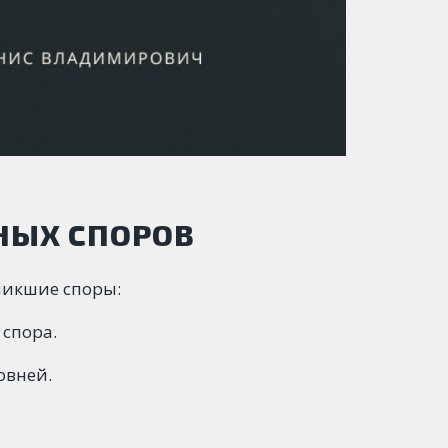
НЫХ СПОРОВ
никшие споры:
 спора.
овней.