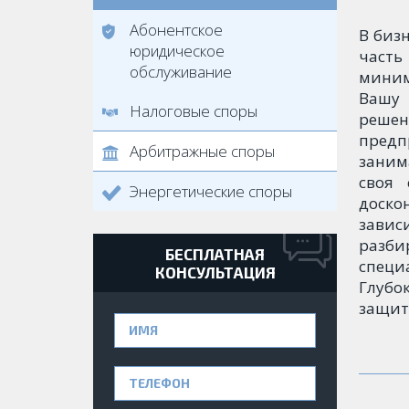
Абонентское
В биз
юридическое
час
обслуживание
миним
Вашу
Налоговые споры
реше
пред
Арбитражные споры
занима
своя 
Энергетические споры
доско
зави
разб
БЕСПЛАТНАЯ
специ
КОНСУЛЬТАЦИЯ
Глубо
защит