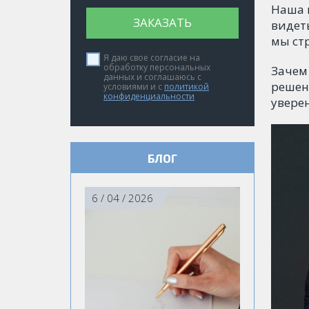
Наша 
ЗАКАЗАТЬ
видет
мы ст
Я даю свое согласие на
обработку персональных
Зачем
данных и соглашаюсь с
решен
условиями и с
политикой
конфиденциальности
увере
БЛОГ
6 / 04 / 2026